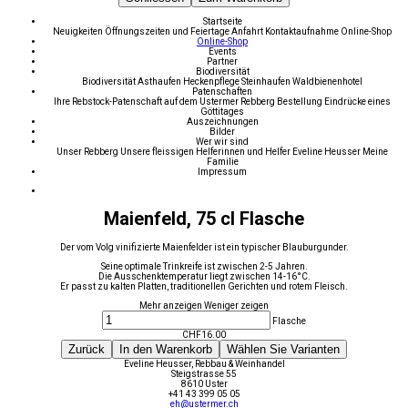
Startseite
Neuigkeiten
Öffnungszeiten und Feiertage
Anfahrt
Kontaktaufnahme
Online-Shop
Online-Shop
Events
Partner
Biodiversität
Biodiversität
Asthaufen
Heckenpflege
Steinhaufen
Waldbienenhotel
Patenschaften
Ihre Rebstock-Patenschaft auf dem Ustermer Rebberg
Bestellung
Eindrücke eines
Göttitages
Auszeichnungen
Bilder
Wer wir sind
Unser Rebberg
Unsere fleissigen Helferinnen und Helfer
Eveline Heusser
Meine
Familie
Impressum
Maienfeld, 75 cl Flasche
Der vom Volg vinifizierte Maienfelder ist ein typischer Blauburgunder.
Seine optimale Trinkreife ist zwischen 2-5 Jahren.
Die Ausschenktemperatur liegt zwischen 14-16°C.
Er passt zu kalten Platten, traditionellen Gerichten und rotem Fleisch.
Mehr anzeigen
Weniger zeigen
Flasche
CHF
16.00
Zurück
In den Warenkorb
Wählen Sie Varianten
Eveline Heusser, Rebbau & Weinhandel
Steigstrasse 55
8610 Uster
+41 43 399 05 05
eh@ustermer.ch