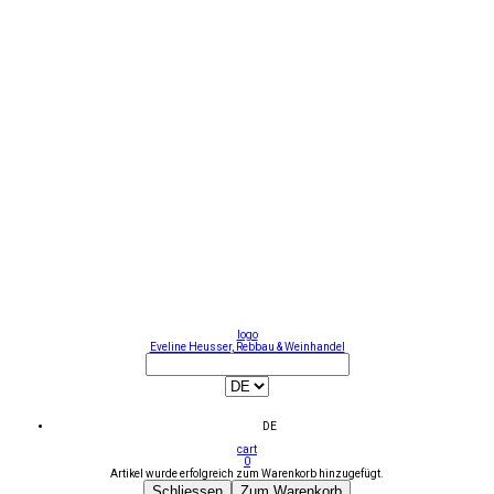
logo
Eveline Heusser, Rebbau & Weinhandel
DE
cart
0
Artikel wurde erfolgreich zum Warenkorb hinzugefügt.
Schliessen
Zum Warenkorb