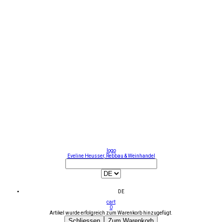
logo
Eveline Heusser, Rebbau & Weinhandel
DE
cart
0
Artikel wurde erfolgreich zum Warenkorb hinzugefügt.
Schliessen
Zum Warenkorb