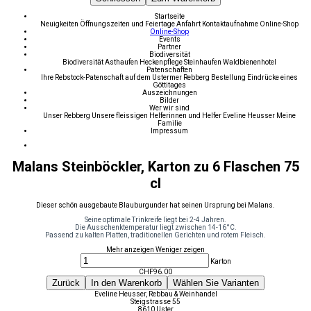
Startseite
Neuigkeiten
Öffnungszeiten und Feiertage
Anfahrt
Kontaktaufnahme
Online-Shop
Online-Shop
Events
Partner
Biodiversität
Biodiversität
Asthaufen
Heckenpflege
Steinhaufen
Waldbienenhotel
Patenschaften
Ihre Rebstock-Patenschaft auf dem Ustermer Rebberg
Bestellung
Eindrücke eines
Göttitages
Auszeichnungen
Bilder
Wer wir sind
Unser Rebberg
Unsere fleissigen Helferinnen und Helfer
Eveline Heusser
Meine
Familie
Impressum
Malans Steinböckler, Karton zu 6 Flaschen 75
cl
Dieser schön ausgebaute Blauburgunder hat seinen Ursprung bei Malans.
Seine optimale Trinkreife liegt bei 2-4 Jahren.
Die Ausschenktemperatur liegt zwischen 14-16°C.
Passend zu kalten Platten, traditionellen Gerichten und rotem Fleisch.
Mehr anzeigen
Weniger zeigen
Karton
CHF
96.00
Zurück
In den Warenkorb
Wählen Sie Varianten
Eveline Heusser, Rebbau & Weinhandel
Steigstrasse 55
8610 Uster