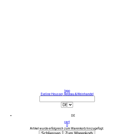
logo
Eveline Heusser, Rebbau & Weinhandel
DE
cart
0
Artikel wurde erfolgreich zum Warenkorb hinzugefügt.
Schliessen
Zum Warenkorb