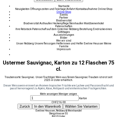
Startseite
Neuigkeiten
Öffnungszeiten und Feiertage
Anfahrt
Kontaktaufnahme
Online-Shop
Online-Shop
Events
Partner
Biodiversität
Biodiversität
Asthaufen
Heckenpflege
Steinhaufen
Waldbienenhotel
Patenschaften
Ihre Rebstock-Patenschaft auf dem Ustermer Rebberg
Bestellung
Eindrücke eines
Göttitages
Auszeichnungen
Bilder
Wer wir sind
Unser Rebberg
Unsere fleissigen Helferinnen und Helfer
Eveline Heusser
Meine
Familie
Impressum
Ustermer Sauvignac, Karton zu 12 Flaschen 75
cl.
Traubensorte: Sauvignac. Unser fruchtiger Wein aus feinen Sauvignac-Trauben ist erst seit
2025 in Uster erhältlich.
Dieser Weisswein erinnert an Aromen tropischer Früchte wie Lychee und Passionsfrucht und
passt hervorragend zu Apéro, Käse, Antipasti und einheimischen Fischgerichten.
Mehr anzeigen
Weniger zeigen
Karton
CHF
216.00
Zurück
In den Warenkorb
Wählen Sie Varianten
Eveline Heusser, Rebbau & Weinhandel
Steigstrasse 55
8610 Uster