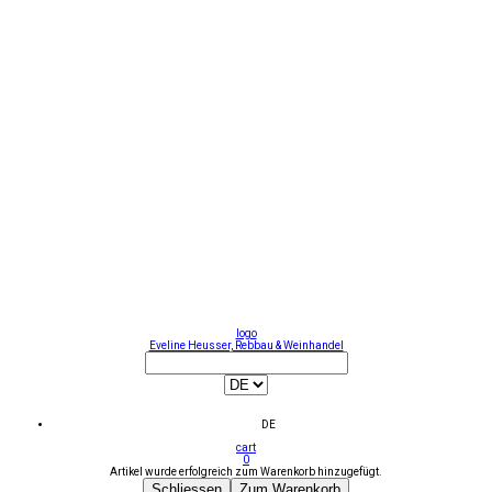
logo
Eveline Heusser, Rebbau & Weinhandel
DE
cart
0
Artikel wurde erfolgreich zum Warenkorb hinzugefügt.
Schliessen
Zum Warenkorb