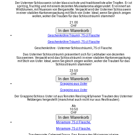
Der Ustermer Schlosswein ist der klassischste und traditionellste aller Tropfen. Er ist
spritzig, fruchtig und mit einem dezenten Muskataroma abgerundet. Er erinnert an
Wildblumen, mit Nuancen von Bergamotte. Verpackt wird der Ustermer Schlosswein
in einer stabilen Kartonverpackung mit Stich von Uster. Ideal, wenn Sie gleich zeigen
wollen, woher die Trauben für das Schlossträumli stammen!
21.00
CHF
In den Warenkorb
Geschenkröhre Träumli, 75 cl Flasche
Geschenkröhre Träumli, 75 cl Flasche
Geschenkröhre - Ustermer Schlossträumli, 75 cl Flasche.
Das Ustermer Schlossträumli präsentiert sich für Liebhaber von dezenten
Süssweinen. Verpackt wird das Schlossträumli in einer stabilen Kartonverpackung
mit Stich von Uster. Ideal, wenn Sie gleich zeigen wollen, woher die Trauben für das
Schlossträumli stammen!
23.50
CHF
In den Warenkorb
Grappino aus Uster
Grappino aus Uster
Der Grappino Schloss Uster ist aus feinsten Riesling & Sylvaner Trauben des Ustermer
Rebberges hergestellt (manchmal auch nicht nur aus Resttrauben).
Ab
10.50
CHF
In den Warenkorb
Miriamore, 75 cl Flasche.
Miriamore, 75 cl Flasche.
Traubensorte: Cabernet Dorsa. Das Aroma des Miriamore ist eine