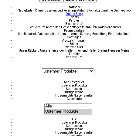
Startseite
Neuigkeiten
Öffnungszeiten und Feiertage
Anfahrt
Kontaktaufnahme
Online-Shop
Online-Shop
Events
Partner
Biodiversität
Biodiversität
Asthaufen
Heckenpflege
Steinhaufen
Waldbienenhotel
Patenschaften
Ihre Rebstock-Patenschaft auf dem Ustermer Rebberg
Bestellung
Eindrücke eines
Göttitages
Auszeichnungen
Bilder
Wer wir sind
Unser Rebberg
Unsere fleissigen Helferinnen und Helfer
Eveline Heusser
Meine
Familie
Impressum
Alle Kategorien
Ustermer Produkte
Spirituosen
Übrige Weine
Husgmachts/Lebensmittel
Geschenke
Alle
Ustermer Produkte
Spirituosen
Übrige Weine
Husgmachts/Lebensmittel
Geschenke