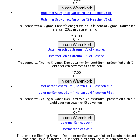
CHF
In den Warenkorb
Ustermer Sauvignac, Karton zu 12 Flaschen 75 cl.
Ustermer Sauvignac, Karton zu 12 Flaschen 75 cl.
Traubensorte: Sauvignac. Unser fruchtiger Wein aus feinen Sauvignac-Trauben ist
erst seit 2025 in Uster erhältlich.
216.00
CHF
In den Warenkorb
Ustermer Schlossträumli, 75 cl Flasche.
Ustermer Schlossträumli, 75 cl Flasche.
Traubensorte: Riesling-Silvaner. Das Ustermer Schlossträumli präsentiert sich für
Liebhaber von dezenten Süssweinen.
17.00
CHF
In den Warenkorb
Ustermer Schlossträumli, Karton zu 6 Flaschen 75 cl.
Ustermer Schlossträumli, Karton zu 6 Flaschen 75 cl.
Traubensorte: Riesling-Silvaner. Das Ustermer Schlossträumli präsentiert sich für
Liebhaber von dezenten Süssweinen.
102.00
CHF
In den Warenkorb
Ustermer Schlosswein
Ustermer Schlosswein
Traubensorte: Riesling-Silvaner. Der Ustermer Schlosswein ist der klassischste und
traditionellste aller Tropfen. Er ist spritzig, fruchtig und mit einem dezenten