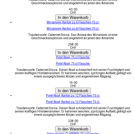
Geschmacksexplosion und angelehnt an jenen des Amarone.
43.00
CHF
In den Warenkorb
Miriamore, Karton zu 6 Flaschen 75 cl.
Miriamore, Karton zu 6 Flaschen 75 cl.
Traubensorte: Cabernet Dorsa. Das Aroma des Miriamore ist eine
Geschmacksexplosion und angelehnt an jenen des Amarone.
258.00
CHF
In den Warenkorb
Pink! Rosé, 75 cl Flasche.
Pink! Rosé, 75 cl Flasche.
Traubensorte: Cabernet Dorsa. Dieser Rosé schmeichelt mit seiner Fruchtigkeit und
seinen kräftigen Himbeeraromen. Er hat einen weichen, spritzigen Auftakt, gefolgt von
einem ausgeglichenen Körper und angenehmen Abgang.
19.00
CHF
In den Warenkorb
Pink! Rosé, Karton zu 12 Flaschen 75 cl.
Pink! Rosé, Karton zu 12 Flaschen 75 cl.
Traubensorte: Cabernet Dorsa. Dieser Rosé schmeichelt mit seiner Fruchtigkeit und
seinen kräftigen Himbeeraromen. Er hat einen weichen, spritzigen Auftakt, gefolgt von
einem ausgeglichenen Körper und angenehmen Abgang.
228.00
CHF
In den Warenkorb
Schaumwein CLARISSA, 75 cl Flasche.