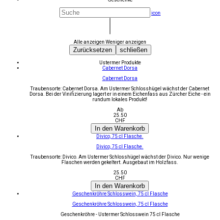
icon
Alle anzeigen
Weniger anzeigen
Zurücksetzen
schließen
Ustermer Produkte
Cabernet Dorsa
Cabernet Dorsa
Traubensorte: Cabernet Dorsa. Am Ustermer Schlosshügel wächst der Cabernet
Dorsa. Bei der Vinifizierung lagert er in einem Eichenfass aus Zürcher Eiche - ein
rundum lokales Produkt!
Ab
25.50
CHF
In den Warenkorb
Divico, 75 cl Flasche.
Divico, 75 cl Flasche.
Traubensorte: Divico. Am Ustermer Schlosshügel wächst der Divico. Nur wenige
Flaschen werden gekeltert. Ausgebaut im Holzfass.
25.50
CHF
In den Warenkorb
Geschenkröhre Schlosswein, 75 cl Flasche
Geschenkröhre Schlosswein, 75 cl Flasche
Geschenkröhre - Ustermer Schlosswein 75 cl Flasche