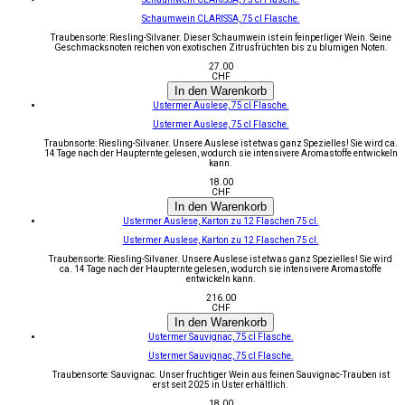
Schaumwein CLARISSA, 75 cl Flasche.
Traubensorte: Riesling-Silvaner. Dieser Schaumwein ist ein feinperliger Wein. Seine
Geschmacksnoten reichen von exotischen Zitrusfrüchten bis zu blumigen Noten.
27.00
CHF
In den Warenkorb
Ustermer Auslese, 75 cl Flasche.
Ustermer Auslese, 75 cl Flasche.
Traubnsorte: Riesling-Silvaner. Unsere Auslese ist etwas ganz Spezielles! Sie wird ca.
14 Tage nach der Haupternte gelesen, wodurch sie intensivere Aromastoffe entwickeln
kann.
18.00
CHF
In den Warenkorb
Ustermer Auslese, Karton zu 12 Flaschen 75 cl.
Ustermer Auslese, Karton zu 12 Flaschen 75 cl.
Traubensorte: Riesling-Silvaner. Unsere Auslese ist etwas ganz Spezielles! Sie wird
ca. 14 Tage nach der Haupternte gelesen, wodurch sie intensivere Aromastoffe
entwickeln kann.
216.00
CHF
In den Warenkorb
Ustermer Sauvignac, 75 cl Flasche.
Ustermer Sauvignac, 75 cl Flasche.
Traubensorte: Sauvignac. Unser fruchtiger Wein aus feinen Sauvignac-Trauben ist
erst seit 2025 in Uster erhältlich.
18.00