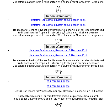
Muskataroma abgerundet. Er erinnert an Wildblumen, mit Nuancen von Bergamotte.
Ab
9.90
CHF
In den Warenkorb
Ustermer Schlosswein Karton zu 6 Flaschen 75 cl.
Ustermer Schlosswein Karton zu 6 Flaschen 75 cl.
Traubensorte: Riesling-Silvaner. Der Ustermer Schlosswein ist der klassischste und
traditionellste aller Tropfen. Er ist spritzig, fruchtig und mit einem dezenten
Muskataroma abgerundet. Er erinnert an Wildblumen, mit Nuancen von Bergamotte.
87.00
CHF
In den Warenkorb
Ustermer Schlosswein, Harass zu 15 Flaschen 50 cl.
Ustermer Schlosswein, Harass zu 15 Flaschen 50 cl.
Traubensorte: Riesling-Silvaner. Der Ustermer Schlosswein ist der klassischste und
traditionellste aller Tropfen. Er ist spritzig, fruchtig und mit einem dezenten
Muskataroma abgerundet. Er erinnert an Wildblumen, mit Nuancen von Bergamotte.
148.50
CHF
In den Warenkorb
Winzers Weinsuppe
Winzers Weinsuppe
Gewürz und Tasche für Winzers Weinsuppe - Ustermer Schlosswein 75 cl Flasche
Suchen Sie eine schnell zubereitete Vorspeise/Hauptspeise, die auch noch
unglaublich gut schmeckt? Dann ist die Winzers Weinsuppe genau richtig für Sie!
26.00
CHF